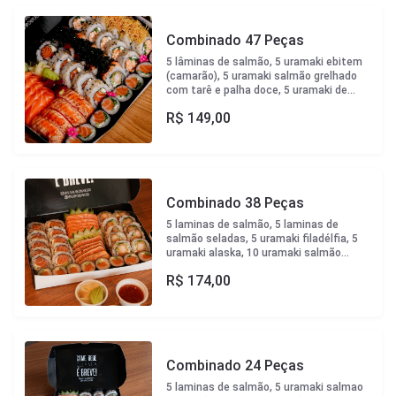
siciliano, 10 uramaki ebiten com crispy
couve e sweet chilli, 10 hot roll salmão
Combinado 47 Peças
com crispy
5 lâminas de salmão, 5 uramaki ebitem
(camarão), 5 uramaki salmão grelhado
com tarê e palha doce, 5 uramaki de
salmão grelhado, 5 uramaki filadelfia, 8
R$
149,00
hossomaki salmão, 4 nigiri salmão
selado com sweet chilli, 10 hot salmão
com cream cheese e cebolinha
Combinado 38 Peças
5 laminas de salmão, 5 laminas de
salmão seladas, 5 uramaki filadélfia, 5
uramaki alaska, 10 uramaki salmão
ebitem(camarão crocante), 8 hossomaki
R$
174,00
salmão.Acompanha sweet chilli, crispy
de couve, wassabi e gengibre.
Combinado 24 Peças
5 laminas de salmão, 5 uramaki salmao