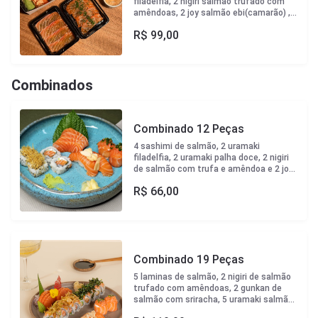
filadelfia, 2 nigiri salmão trufado com
amêndoas, 2 joy salmão ebi(camarão) , 4
lâminas de carpaccio de salmão trufado
R$
99,00
com raspas de limão siciliano e flor de
sal, 4 lâminas de carpaccio de salmão
com ponzu da casa e crispy de batata.
Combinados
Combinado 12 Peças
4 sashimi de salmão, 2 uramaki
filadelfia, 2 uramaki palha doce, 2 nigiri
de salmão com trufa e amêndoa e 2 joy
filadelfia
R$
66,00
Combinado 19 Peças
5 laminas de salmão, 2 nigiri de salmão
trufado com amêndoas, 2 gunkan de
salmão com sriracha, 5 uramaki salmão
crispy alho poró e 5 uramaki ebiten com