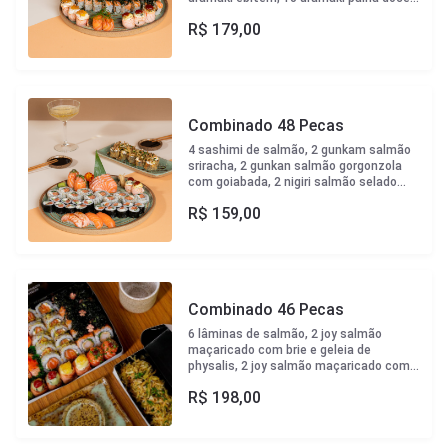
6 lâminas de salmão
R$
179,00
Combinado 48 Pecas
4 sashimi de salmão, 2 gunkam salmão
sriracha, 2 gunkan salmão gorgonzola
com goiabada, 2 nigiri salmão selado
com sweet chilli, 2 nigiri salmão, 10
R$
159,00
uramaki salmão com cream cheese e
raspas de limão siciliano, 8 hossomaki
filadelfia, 8 hossomaki alaska, 10 hot
salmão alho poró
Combinado 46 Pecas
6 lâminas de salmão, 2 joy salmão
maçaricado com brie e geleia de
physalis, 2 joy salmão maçaricado com
gorgonzola e goiabada cascão, 2 joy
R$
198,00
salmão com sriracha, 2 nigiri salmão
maçaricado com sweet chilli, 2 nigiri
salmão com trufa e amêndoa, 10
uramaki salmão com raspas de limão