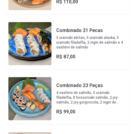
R$
110,00
sweet chili e crispy couve
Combinado 21 Pecas
5 uramaki ebiten, 5 uramaki alaska, 5
uramaki filadelfia, 2 nigiri de salmão e 4
sashimi de salmão
R$
87,00
Combinado 23 Peças
4 sashimi de salmão, 5 uramaki
filadelfia, 8 hossomaki salmão, 2 joy
salmão, 2 joy gorgonzola, 2 nigiri de
salmão
R$
99,00