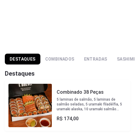
DESTAQUES
COMBINADOS
ENTRADAS
SASHIMI
Destaques
Combinado 38 Peças
5 laminas de salmão, 5 laminas de
salmão seladas, 5 uramaki filadélfia, 5
uramaki alaska, 10 uramaki salmão
ebitem(camarão crocante), 8 hossomaki
R$
174,00
salmão.Acompanha sweet chilli, crispy
de couve, wassabi e gengibre.