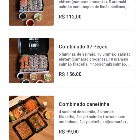
ebitem(camarao crocante), 5 uramaki
salmão com raspas de limão siciliano, 5
uramaki filadélfia, 4 hossomaki
R$
112,00
salmão.Acompanha tare, sweet chilli,
crispy de couve e batata doce, wassabi
e gengibre.
Combinado 37 Peças
5 laminas de salmão, 10 uramaki salmão
ebitem(camarão crocante), 10 uramaki
salmão filadéfia, 4 hossomaki salmão, 4
hossomaki alaska, 4 joy salmão
R$
156,00
ebitem(camarão crocante). Acompanha
tare, sweet chilli, crispy de couve e
batata doce, wassabi e gengibre.
Combinado canetinha
4 sashimi de salmão, 2 uramaki
filadelfia, 2 nigiri salmão trufado com
amêndoas, 2 joy salmão ebi(camarão) , 4
lâminas de carpaccio de salmão trufado
R$
99,00
com raspas de limão siciliano e flor de
sal, 4 lâminas de carpaccio de salmão