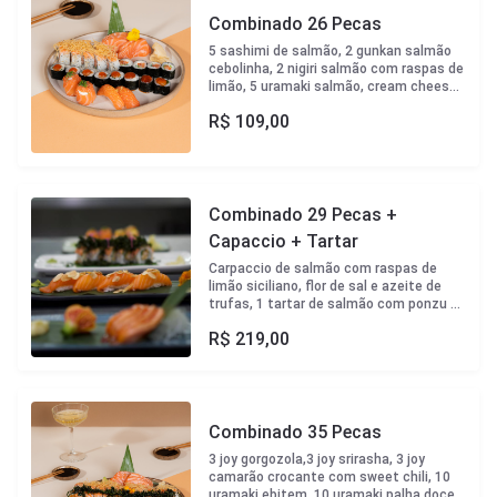
Combinado 26 Pecas
5 sashimi de salmão, 2 gunkan salmão
cebolinha, 2 nigiri salmão com raspas de
limão, 5 uramaki salmão, cream cheese,
tarê e palha doce, 8 hossomaki ebiten
R$
109,00
com sweet chilli, 4 hossoamaki filadelfia
Combinado 29 Pecas +
Capaccio + Tartar
Carpaccio de salmão com raspas de
limão siciliano, flor de sal e azeite de
trufas, 1 tartar de salmão com ponzu da
casa, 2 nigiri de salmão com trufa e
R$
219,00
amêndoa laminada , 2 gunkam de queijo
brie com geleia de physalis, 1 uramaki
ebitem (camarão crocante), 1 uramaki
salmão palha doce, 5 un. de sashimi de
salmão
Combinado 35 Pecas
3 joy gorgozola,3 joy srirasha, 3 joy
camarão crocante com sweet chili, 10
uramaki ebitem, 10 uramaki palha doce,