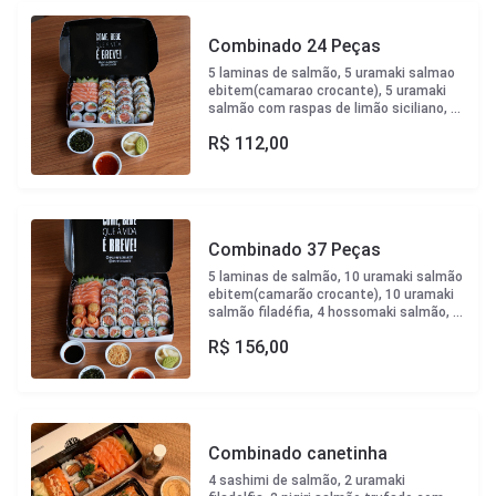
Combinado 24 Peças
5 laminas de salmão, 5 uramaki salmao
ebitem(camarao crocante), 5 uramaki
salmão com raspas de limão siciliano, 5
uramaki filadélfia, 4 hossomaki
R$
112,00
salmão.Acompanha tare, sweet chilli,
crispy de couve e batata doce, wassabi
e gengibre.
Combinado 37 Peças
5 laminas de salmão, 10 uramaki salmão
ebitem(camarão crocante), 10 uramaki
salmão filadéfia, 4 hossomaki salmão, 4
hossomaki alaska, 4 joy salmão
R$
156,00
ebitem(camarão crocante). Acompanha
tare, sweet chilli, crispy de couve e
batata doce, wassabi e gengibre.
Combinado canetinha
4 sashimi de salmão, 2 uramaki